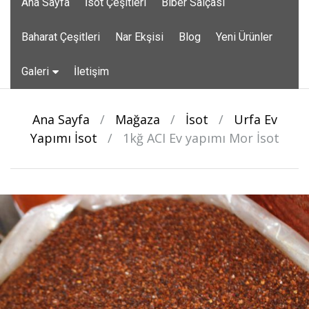
Ana Sayfa
İsot Çeşitleri
Biber Salçası
to
content
Baharat Çeşitleri
Nar Ekşisi
Blog
Yeni Ürünler
Galeri
İletişim
Ana Sayfa
/
Mağaza
/
İsot
/
Urfa Ev
Yapımı İsot
/
1kğ ACI Ev yapımı Mor İsot