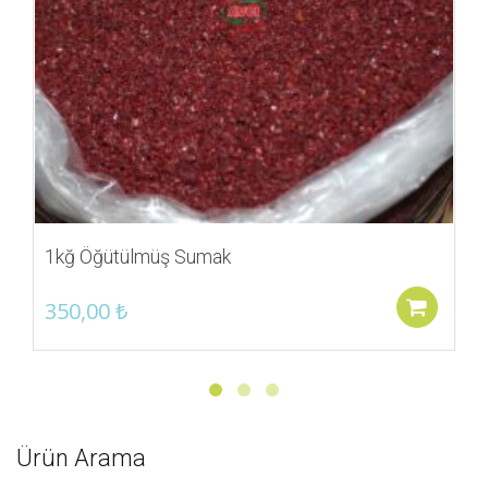
1kğ Öğütülmüş Sumak
350,00
₺
Se
Ürün Arama