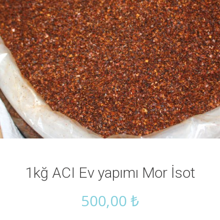
1kğ ACI Ev yapımı Mor İsot
500,00
₺