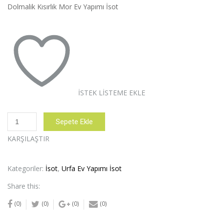
Dolmalik Kısırlık Mor Ev Yapımı İsot
İSTEK LISTEME EKLE
1kğ
Sepete Ekle
ACI
Ev
KARŞILAŞTIR
yapımı
Mor
İsot
Kategoriler:
İsot
,
Urfa Ev Yapımı İsot
adet
Share this:
(0)
(0)
(0)
(0)