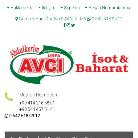
Skip
Hakkımızda
İletişim
Sepetim
Hesap Numaralarımız
to
Gümrük Hanı Önü No:9 ŞANLIURFA
0 542 518 09 12
content
Müşteri Hizmetleri
+90 414 216 58 01
+90 544 457 51 41
0 542 518 09 12
Skip