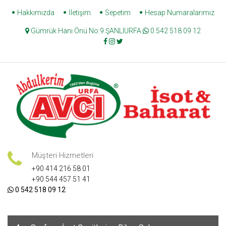
Skip
Hakkımızda
İletişim
Sepetim
Hesap Numaralarımız
to
Gümrük Hanı Önü No:9 ŞANLIURFA
0 542 518 09 12
content
Müşteri Hizmetleri
+90 414 216 58 01
+90 544 457 51 41
0 542 518 09 12
Skip