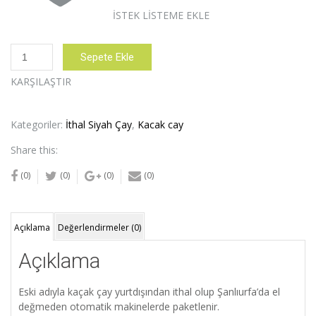
İSTEK LISTEME EKLE
EL
Sepete Ekle
RUHA
İTHAL
KARŞILAŞTIR
SİYAH
ÇAY
(KAÇAK
Kategoriler:
İthal Siyah Çay
,
Kacak cay
ÇAY)
Share this:
400GR
%100
(0)
(0)
(0)
(0)
Doğal
adet
Açıklama
Değerlendirmeler (0)
Açıklama
Eski adıyla kaçak çay yurtdışından ithal olup Şanlıurfa’da el
değmeden otomatik makinelerde paketlenir.