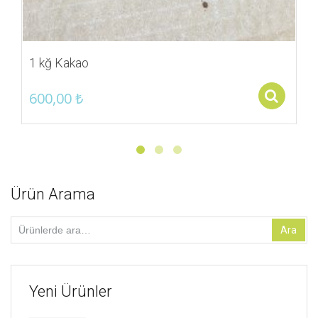
1 kğ Kakao
600,00
₺
Sel
Ürün Arama
Ara:
Ara
Yeni Ürünler