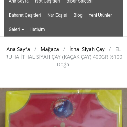
Ana Sayfa
İsot Çeşitleri
Biber Salçası
to
content
Baharat Çeşitleri
Nar Ekşisi
Blog
Yeni Ürünler
Galeri
İletişim
Ana Sayfa
/
Mağaza
/
İthal Siyah Çay
/
EL
RUHA İTHAL SİYAH ÇAY (KAÇAK ÇAY) 400GR %100
Doğal