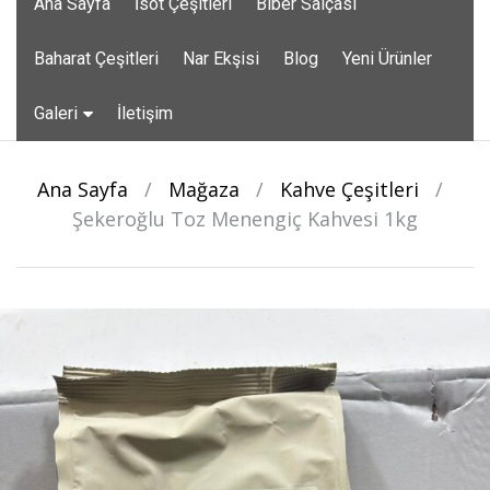
Ana Sayfa
İsot Çeşitleri
Biber Salçası
to
content
Baharat Çeşitleri
Nar Ekşisi
Blog
Yeni Ürünler
Galeri
İletişim
Ana Sayfa
/
Mağaza
/
Kahve Çeşitleri
/
Şekeroğlu Toz Menengiç Kahvesi 1kg