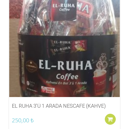
EL RUHA 3’Ü 1 ARADA NESCAFE (KAHVE)
250,00
₺
Se