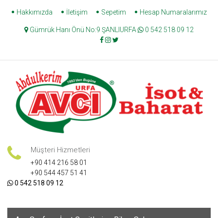
Skip
Hakkımızda
İletişim
Sepetim
Hesap Numaralarımız
to
Gümrük Hanı Önü No:9 ŞANLIURFA
0 542 518 09 12
content
Müşteri Hizmetleri
+90 414 216 58 01
+90 544 457 51 41
0 542 518 09 12
Skip