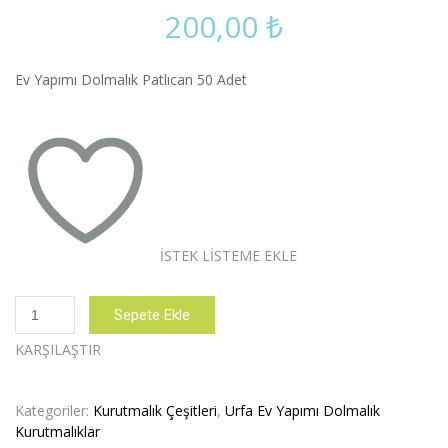
200,00
₺
Ev Yapımı Dolmalık Patlıcan 50 Adet
İSTEK LISTEME EKLE
Dolmalık
Sepete Ekle
Patlıcan
1
KARŞILAŞTIR
dizi
ortalama
50
Kategoriler:
Kurutmalık Çeşitleri
,
Urfa Ev Yapımı Dolmalık
adettir
Kurutmalıklar