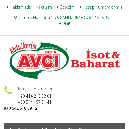
Skip
Hakkımızda
İletişim
Sepetim
Hesap Numaralarımız
to
Gümrük Hanı Önü No:9 ŞANLIURFA
0 542 518 09 12
content
Müşteri Hizmetleri
+90 414 216 58 01
+90 544 457 51 41
0 542 518 09 12
Skip