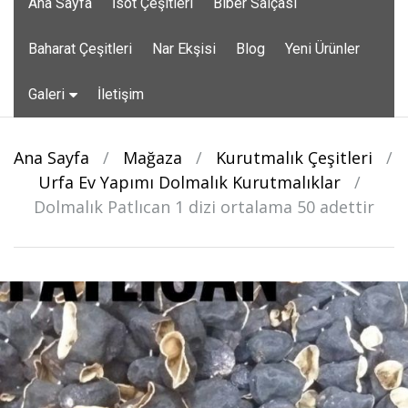
Ana Sayfa
İsot Çeşitleri
Biber Salçası
to
content
Baharat Çeşitleri
Nar Ekşisi
Blog
Yeni Ürünler
Galeri
İletişim
Ana Sayfa
/
Mağaza
/
Kurutmalık Çeşitleri
/
Urfa Ev Yapımı Dolmalık Kurutmalıklar
/
Dolmalık Patlıcan 1 dizi ortalama 50 adettir