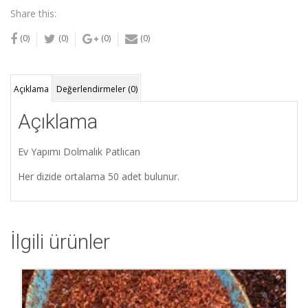
adet
Share this:
(0)
(0)
(0)
(0)
Açıklama
Değerlendirmeler (0)
Açıklama
Ev Yapımı Dolmalık Patlıcan
Her dizide ortalama 50 adet bulunur.
İlgili ürünler
İstek Listeme Ekle