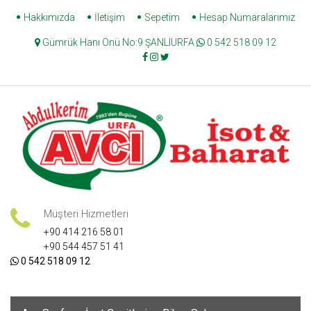
Skip
Hakkımızda
İletişim
Sepetim
Hesap Numaralarımız
to
Gümrük Hanı Önü No:9 ŞANLIURFA
0 542 518 09 12
content
Müşteri Hizmetleri
+90 414 216 58 01
+90 544 457 51 41
0 542 518 09 12
Skip