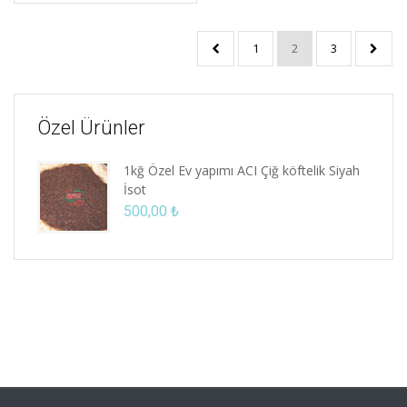
1
2
3
Özel Ürünler
1kğ Özel Ev yapımı ACI Çiğ köftelik Siyah
İsot
500,00
₺