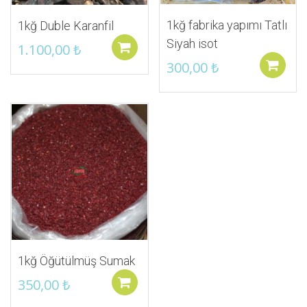
1kğ fabrika yapımı Tatlı
1kğ Duble Karanfil
Siyah isot
1.100,00
₺
Sepete ekle
300,00
₺
İstek Listeme Ekle
1kğ Öğütülmüş Sumak
350,00
₺
Sepete ekle