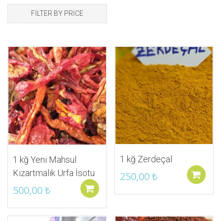
FILTER BY PRICE
İstek Listeme Ekle
İstek Listeme Ekle
1 kğ Zerdeçal
1 kğ Yeni Mahsul
Kızartmalık Urfa İsotu
250,00
₺
500,00
₺
Sepete ekle