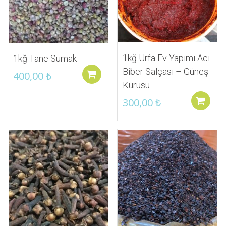
1kğ Urfa Ev Yapımı Acı
1kğ Tane Sumak
Biber Salçası – Güneş
400,00
₺
Sepete ekle
Kurusu
300,00
₺
İstek Listeme Ekle
İstek Listeme Ekle