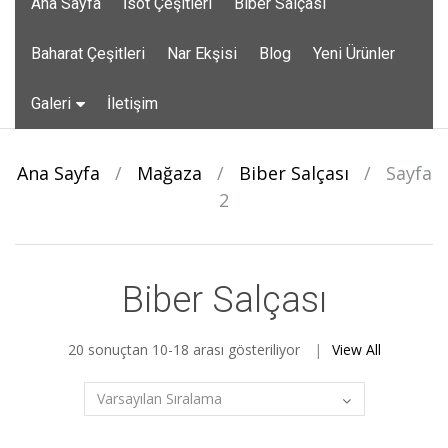
Ana Sayfa
İsot Çeşitleri
Biber Salçası
to
content
Baharat Çeşitleri
Nar Ekşisi
Blog
Yeni Ürünler
Galeri
İletişim
Ana Sayfa
/
Mağaza
/
Biber Salçası
/
Sayfa
2
Biber Salçası
20 sonuçtan 10-18 arası gösteriliyor
View All