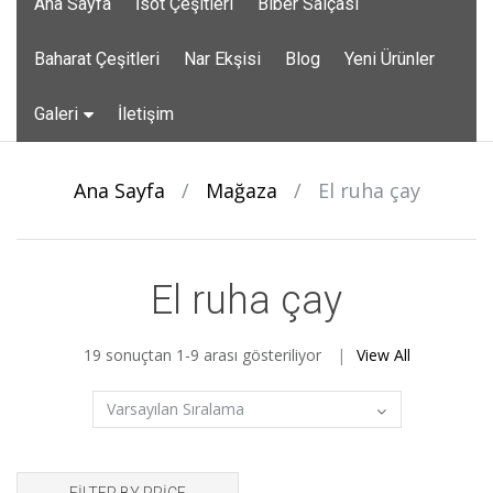
Ana Sayfa
İsot Çeşitleri
Biber Salçası
to
content
Baharat Çeşitleri
Nar Ekşisi
Blog
Yeni Ürünler
Galeri
İletişim
Ana Sayfa
/
Mağaza
/
El ruha çay
El ruha çay
19 sonuçtan 1-9 arası gösteriliyor
View All
FILTER BY PRICE