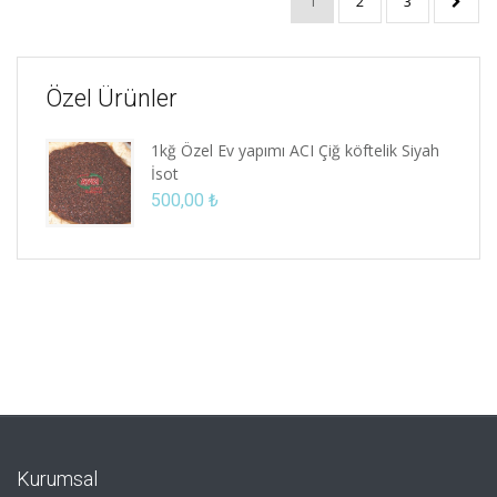
1
2
3
Özel Ürünler
1kğ Özel Ev yapımı ACI Çiğ köftelik Siyah
İsot
500,00
₺
Kurumsal