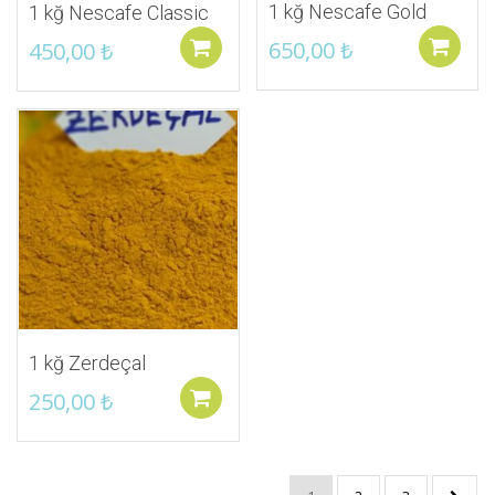
1 kğ Nescafe Gold
1 kğ Nescafe Classic
650,00
₺
450,00
₺
Sepete ekle
İstek Listeme Ekle
1 kğ Zerdeçal
250,00
₺
Sepete ekle