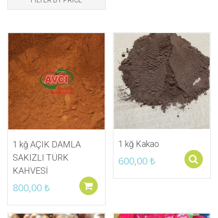
İstek Listeme Ekle
İstek Listeme Ekle
1 kğ Kakao
1 kğ AÇIK DAMLA
SAKIZLI TÜRK
600,00
₺
KAHVESİ
800,00
₺
Sepete ekle