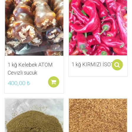
İstek Listeme Ekle
İstek Listeme Ekle
1 kğ KIRMIZI İSOT ACI
1 kğ Kelebek ATOM
Cevizli sucuk
400,00
₺
Sepete ekle
İstek Listeme Ekle
İstek Listeme Ekle