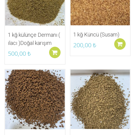
1 kğ Küncü (Susam)
1 kğ külünçe Dermanı (
ilacı )Doğal karışım
200,00
₺
500,00
₺
Sepete ekle
İstek Listeme Ekle
İstek Listeme Ekle