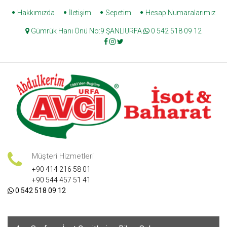
Skip
Hakkımızda
İletişim
Sepetim
Hesap Numaralarımız
to
Gümrük Hanı Önü No:9 ŞANLIURFA
0 542 518 09 12
content
Müşteri Hizmetleri
+90 414 216 58 01
+90 544 457 51 41
0 542 518 09 12
Skip