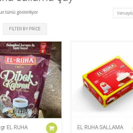
un tümü gösteriliyor
FILTER BY PRICE
İstek Listeme Ekle
İstek Listeme Ekle
 gr EL RUHA
EL RUHA SALLAMA
Sepete ekle