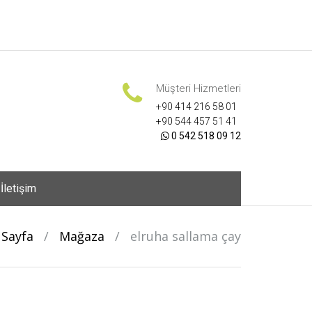
Müşteri Hizmetleri
+90 414 216 58 01
+90 544 457 51 41
0 542 518 09 12
İletişim
 Sayfa
/
Mağaza
/
elruha sallama çay