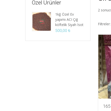
Özel Ürünler
2 sonuc
1kğ Özel Ev
yapımı ACI Çiğ
Filtreler:
köftelik Siyah İsot
500,00
₺
165