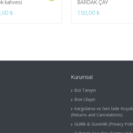
ek kahvesi
BARDAK ÇAY
,00
₺
150,00
₺
Kurumsal
Bizi Tanıyın
Bize Ulaşın
Kargolama ve Geri İade Koşulla
(Returns and Cancelations)
Gizlilik & Güvenlik (Privacy Poli