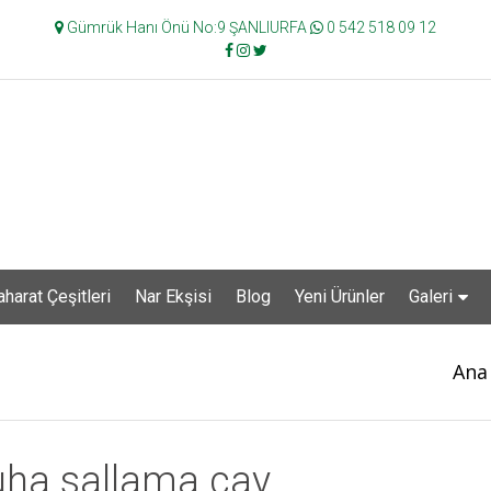
Gümrük Hanı Önü No:9 ŞANLIURFA
0 542 518 09 12
aharat Çeşitleri
Nar Ekşisi
Blog
Yeni Ürünler
Galeri
Ana
uha sallama çay