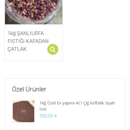
1kğ ŞANLIURFA
FISTIĞI KAFADAN
ÇATLAK
Select options
Özel Ürünler
1kğ Özel Ev yapımı ACI Çiğ köftelik Siyah
İsot
500,00
₺