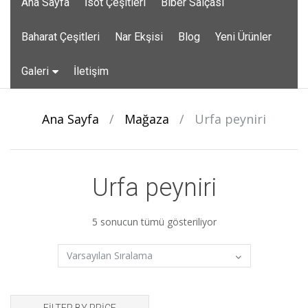
Ana Sayfa
İsot Çeşitleri
Biber Salçası
to
content
Baharat Çeşitleri
Nar Ekşisi
Blog
Yeni Ürünler
Galeri
İletişim
Ana Sayfa
/
Mağaza
/
Urfa peyniri
Urfa peyniri
5 sonucun tümü gösteriliyor
FILTER BY PRICE