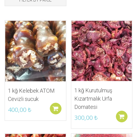
İstek Listeme Ekle
İstek Listeme Ekle
1 kğ Kurutulmuş
1 kğ Kelebek ATOM
Kızartmalık Urfa
Cevizli sucuk
Domatesi
400,00
₺
Sepete ekle
300,00
₺