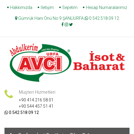
Skip
Hakkımızda
İletişim
Sepetim
Hesap Numaralarımız
to
Gümrük Hanı Önü No:9 ŞANLIURFA
0 542 518 09 12
content
Müşteri Hizmetleri
+90 414 216 58 01
+90 544 457 51 41
0 542 518 09 12
Skip