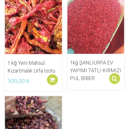
İstek Listeme Ekle
İstek Listeme Ekle
1kğ ŞANLIURFA EV
1 kğ Yeni Mahsul
YAPIMI TATLI KIRMIZI
Kızartmalık Urfa İsotu
PUL BİBER
500,00
₺
Sepete ekle
İstek Listeme Ekle