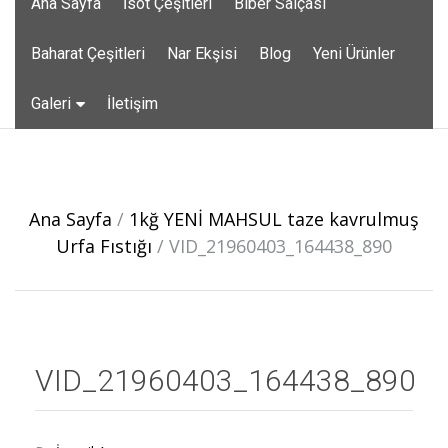
Ana Sayfa
İsot Çeşitleri
Biber Salçası
to
content
Baharat Çeşitleri
Nar Ekşisi
Blog
Yeni Ürünler
Galeri
İletişim
Post
navigation
Ana Sayfa
/
1kğ YENİ MAHSUL taze kavrulmuş
Urfa Fıstığı
/
VID_21960403_164438_890
VID_21960403_164438_890