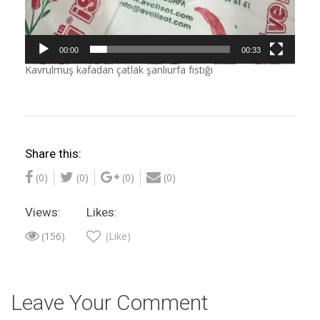
00:00
00:33
Kavrulmuş kafadan çatlak şanlıurfa fıstığı
Share this:
(0)
(0)
(0)
(0)
Views:
Likes:
(156)
(Like)
Leave Your Comment