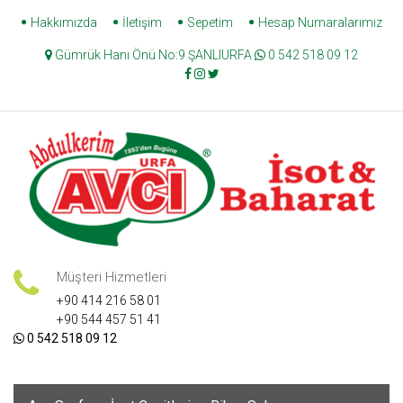
Skip
Hakkımızda
İletişim
Sepetim
Hesap Numaralarımız
to
Gümrük Hanı Önü No:9 ŞANLIURFA
0 542 518 09 12
content
Müşteri Hizmetleri
+90 414 216 58 01
+90 544 457 51 41
0 542 518 09 12
Skip