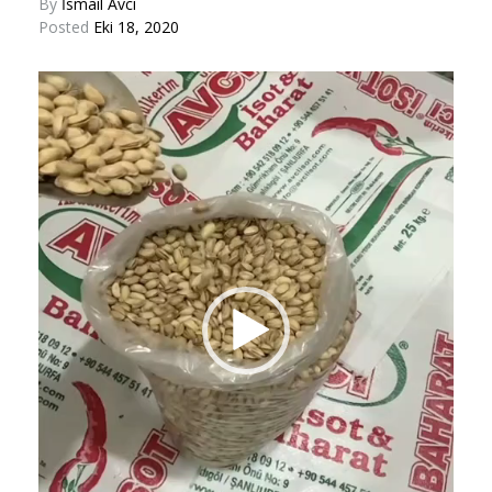
By
İsmail Avcı
Posted
Eki 18, 2020
Video
oynatıcı