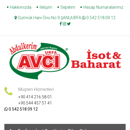
Skip
Hakkımızda
İletişim
Sepetim
Hesap Numaralarımız
to
Gümrük Hanı Önü No:9 ŞANLIURFA
0 542 518 09 12
content
Müşteri Hizmetleri
+90 414 216 58 01
+90 544 457 51 41
0 542 518 09 12
Skip