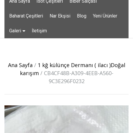
Ana Sayfa
İsot Çeşitleri
Biber Salçası
to
content
Baharat Çeşitleri
Nar Ekşisi
Blog
Yeni Ürünler
Galeri
İletişim
Post
navigation
Ana Sayfa
/
1 kğ külünçe Dermanı ( ilacı )Doğal
karışım
/
CB4CF48B-A309-4EEB-A560-
9C3E296F0232