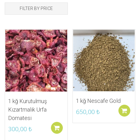
FILTER BY PRICE
İstek Listeme Ekle
İstek Listeme Ekle
1 kğ Nescafe Gold
1 kğ Kurutulmuş
Kızartmalık Urfa
650,00
₺
Domatesi
300,00
₺
Sepete ekle