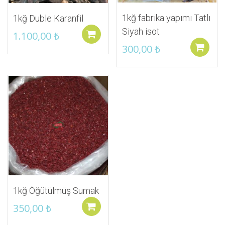
1kğ fabrika yapımı Tatlı
1kğ Duble Karanfil
Siyah isot
1.100,00
₺
Sepete ekle
300,00
₺
İstek Listeme Ekle
1kğ Öğütülmüş Sumak
350,00
₺
Sepete ekle