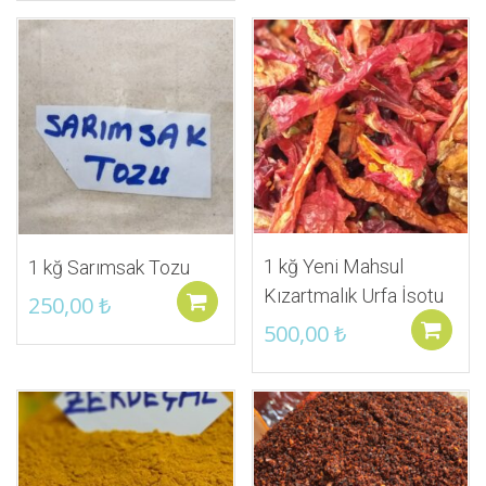
İstek Listeme Ekle
İstek Listeme Ekle
1 kğ Yeni Mahsul
1 kğ Sarımsak Tozu
Kızartmalık Urfa İsotu
250,00
₺
Sepete ekle
500,00
₺
İstek Listeme Ekle
İstek Listeme Ekle