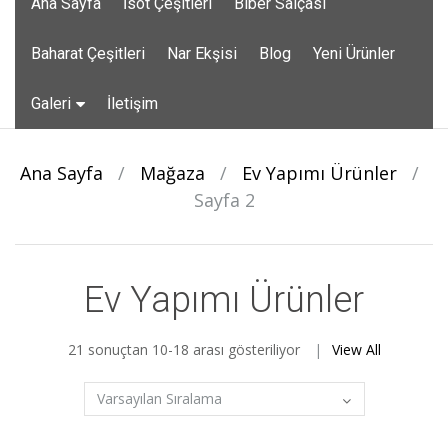
Ana Sayfa
İsot Çeşitleri
Biber Salçası
to
content
Baharat Çeşitleri
Nar Ekşisi
Blog
Yeni Ürünler
Galeri
İletişim
Ana Sayfa
/
Mağaza
/
Ev Yapımı Ürünler
/
Sayfa 2
Ev Yapımı Ürünler
21 sonuçtan 10-18 arası gösteriliyor
View All