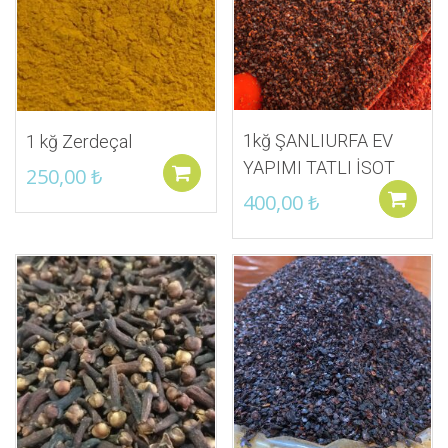
1kğ ŞANLIURFA EV
1 kğ Zerdeçal
YAPIMI TATLI İSOT
250,00
₺
Sepete ekle
400,00
₺
İstek Listeme Ekle
İstek Listeme Ekle