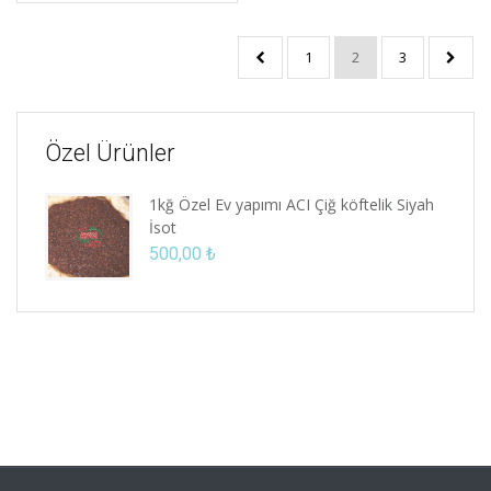
1
2
3
Özel Ürünler
1kğ Özel Ev yapımı ACI Çiğ köftelik Siyah
İsot
500,00
₺