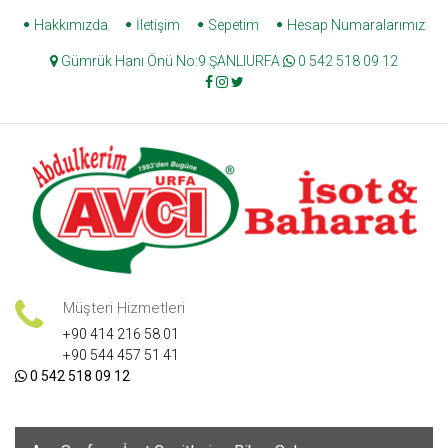
Skip
Hakkımızda
İletişim
Sepetim
Hesap Numaralarımız
to
Gümrük Hanı Önü No:9 ŞANLIURFA
0 542 518 09 12
content
Müşteri Hizmetleri
+90 414 216 58 01
+90 544 457 51 41
0 542 518 09 12
Skip