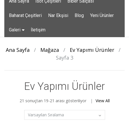
Ana Sayfa
İsot Çeşitleri
Biber Salçası
to
content
Baharat Çeşitleri
Nar Ekşisi
Blog
Yeni Ürünler
Galeri
İletişim
Ana Sayfa
/
Mağaza
/
Ev Yapımı Ürünler
/
Sayfa 3
Ev Yapımı Ürünler
21 sonuçtan 19-21 arası gösteriliyor
View All