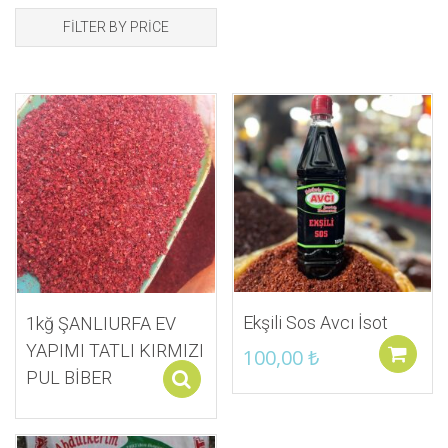
FILTER BY PRICE
İstek Listeme Ekle
İstek Listeme Ekle
Ekşili Sos Avcı İsot
1kğ ŞANLIURFA EV
YAPIMI TATLI KIRMIZI
100,00
₺
PUL BİBER
Select options