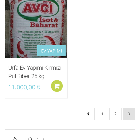
İstek Listeme Ekle
EV YAPIMI
Urfa Ev Yapımı Kırmızı
Pul Biber 25 kg
11.000,00
₺
Sepete ekle
1
2
3