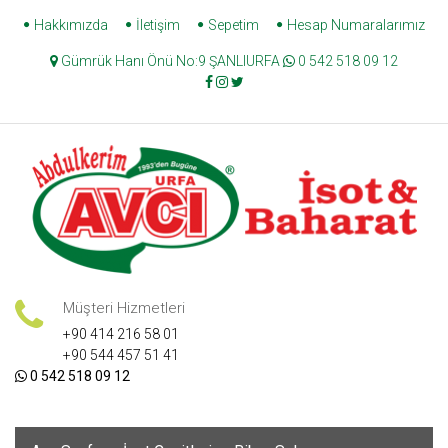
Skip
Hakkımızda
İletişim
Sepetim
Hesap Numaralarımız
to
Gümrük Hanı Önü No:9 ŞANLIURFA
0 542 518 09 12
content
Müşteri Hizmetleri
+90 414 216 58 01
+90 544 457 51 41
0 542 518 09 12
Skip